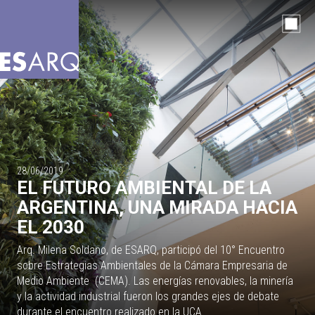
28/06/2019
EL FUTURO AMBIENTAL DE LA
ARGENTINA, UNA MIRADA HACIA
EL 2030
Arq. Milena Soldano, de ESARQ, participó del 10° Encuentro
sobre Estrategias Ambientales de la Cámara Empresaria de
Medio Ambiente (CEMA). Las energías renovables, la minería
y la actividad industrial fueron los grandes ejes de debate
durante el encuentro realizado en la UCA.