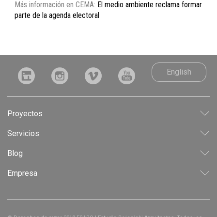
Más información en CEMA:
El medio ambiente reclama formar
parte de la agenda electoral
English
Proyectos
LEED
Servicios
INDUSTRIAL
CONSULTORÍA
Blog
CORPORATIVO
ANTEPROYECTO
RESIDENCIAL
Empresa
PROYECTO
USO MIXTO
LICITACIÓN
EXPERIENCIA & CONFIANZA
DIRECCIÓN DE OBRA
POLÍTICAS DE CALIDAD
INTERIORISMO
ARQUITECTURA RESPONSABLE & SUSTENTABLE