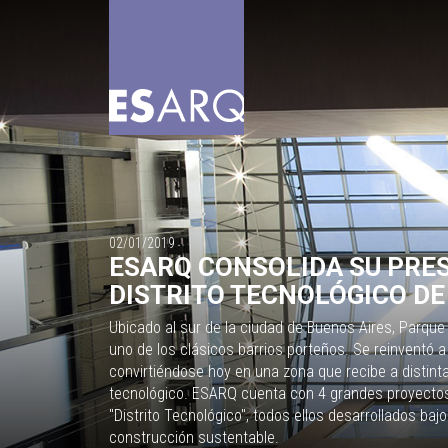
02/01/2019
ESARQ CONSOLIDA SU PRES
DISTRITO TECNOLÓGICO DE
Ubicado al sur de la ciudad de Buenos Aires, Parqu
uno de los clásicos barrios porteños. Se reinventó a 
convirtiéndose hoy en una zona que recibe a distin
tecnológico. ESARQ cuenta con 4 grandes proyectos
"Distrito Tecnológico", todos ellos desarrollados ba
construcción sustentable.