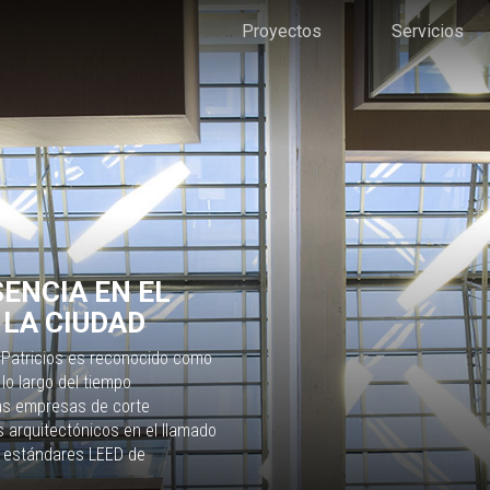
Proyectos
Servicios
ENCIA EN EL
 LA CIUDAD
e Patricios es reconocido como
lo largo del tiempo
tas empresas de corte
 arquitectónicos en el llamado
jo estándares LEED de