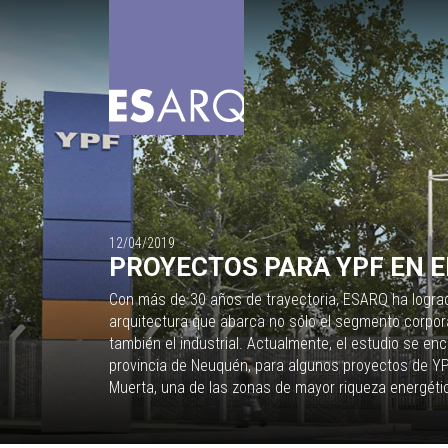
12/04/2019
PROYECTOS PARA YPF EN EL
Con más de 30 años de trayectoria, ESARQ ha lograd
arquitectura que abarca no sólo el segmento corpora
también el industrial. Actualmente, el estudio se en
provincia de Neuquén, para algunos proyectos de Y
Muerta, una de las zonas de mayor riqueza energéti