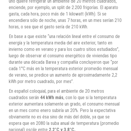
uno quiere refrigerar un ambiente de 20 metros cuadrados,
enciende, por ejemplo, un split de 2.200 frigorías. El aparato
gasta, cada hora, poco más de 1 kilowatt (kWh). Si se
encendiera sólo de noche, unas 7 horas, en un mes serían 210
horas, o sea que el gasto sería de 210 kWh.
En base a que existe “una relación lineal entre el consumo de
energía y la temperatura media del aire exterior, tanto en
invierno como en verano y para los cuatro sitios estudiados”,
luego de observar el consumo energético de viviendas tipo
durante una década Barea y compañía concluyeron que “por
cada 1°C más en la temperatura exterior promedio mensual
de verano, se predice un aumento de aproximadamente 2,2
kWh por metro cuadrado, por mes”.
En español coloquial, para el ambiente de 20 metros
cuadrados serán
44 kWh más
, con lo que si la temperatura
exterior aumentara solamente un grado, el consumo mensual
en un mes como enero subiría un 20%. Pero la expectativa
obviamente no es ésa sino de más del doble, ya que se
espera que en 2080 la suba anual de temperatura (promedio
nacional) oscile entre
2,2°C y 3,8°C.