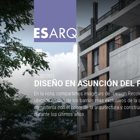
08/02/2022
DISEÑO EN ASUNCIÓN DEL
En la nota, compartimos imágenes de "Design Recole
ubicado en uno de los barrios más exclusivos de la 
en sintonía con el boom de la arquitectura y const
durante los últimos años.