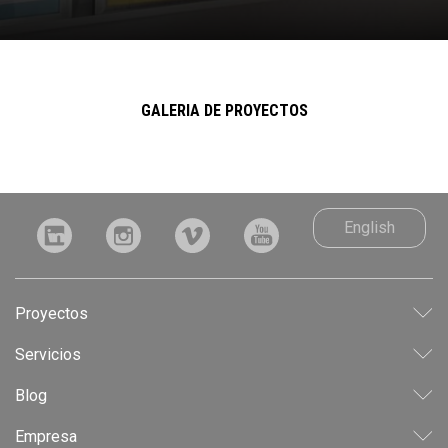
GALERIA DE PROYECTOS
English
Proyectos
LEED
Servicios
INDUSTRIAL
CONSULTORÍA
Blog
CORPORATIVO
ANTEPROYECTO
RESIDENCIAL
Empresa
PROYECTO