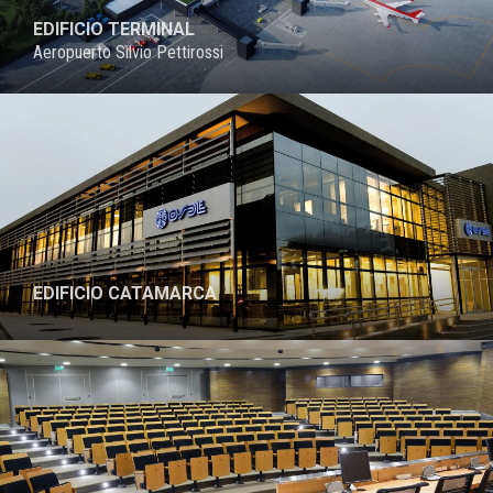
EDIFICIO TERMINAL
Aeropuerto Silvio Pettirossi
PROYECTO
EDIFICIO CATAMARCA
PROYECTO