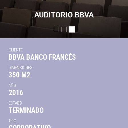
AUDITORIO BBVA
CLIENTE
BBVA BANCO FRANCÉS
DIMENSIONES
350 M2
AÑO
2016
ESTADO
TERMINADO
TIPO