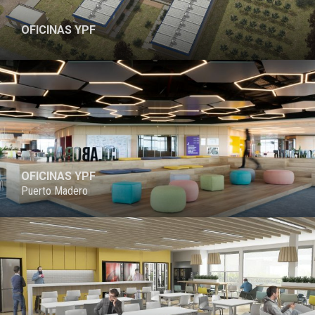
OFICINAS YPF
PROYECTO
OFICINAS YPF
Puerto Madero
PROYECTO