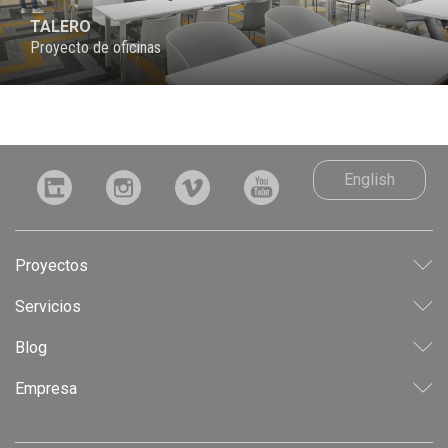
TALERO
Proyecto de oficinas
English
Proyectos
LEED
Servicios
INDUSTRIAL
CONSULTORÍA
Blog
CORPORATIVO
ANTEPROYECTO
RESIDENCIAL
Empresa
PROYECTO
USO MIXTO
LICITACIÓN
EXPERIENCIA & CONFIANZA