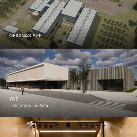
OFICINAS YPF
PROYECTO
YPF
Laboratorio La Plata
PROYECTO