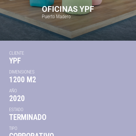
OFICINAS YPF
Puerto Madero
CLIENTE
YPF
DIMENSIONES
1200 M2
AÑO
2020
ESTADO
TERMINADO
TIPO