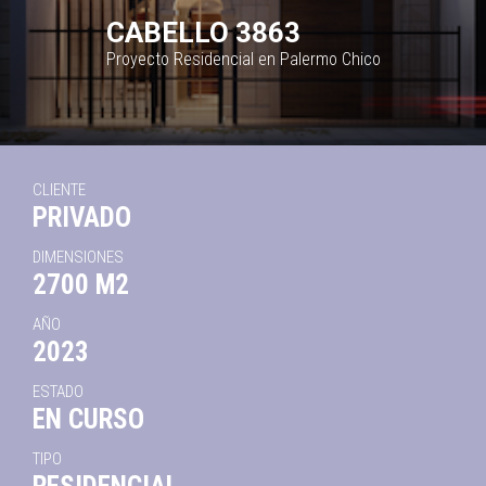
CABELLO 3863
Proyecto Residencial en Palermo Chico
CLIENTE
PRIVADO
DIMENSIONES
2700 M2
AÑO
2023
ESTADO
EN CURSO
TIPO