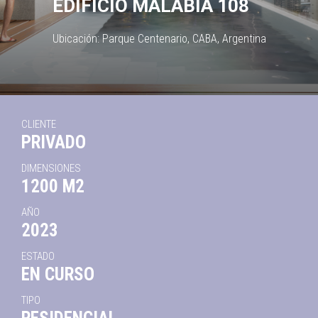
EDIFICIO MALABIA 108
Ubicación: Parque Centenario, CABA, Argentina
CLIENTE
PRIVADO
DIMENSIONES
1200 M2
AÑO
2023
ESTADO
EN CURSO
TIPO