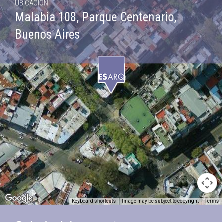
UBICACIÓN
Malabia 108, Parque Centenario,
Buenos Aires
Keyboard shortcuts
Image may be subject to copyright
Terms