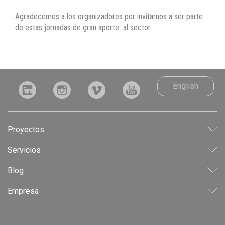
Agradecemos a los organizadores por invitarnos a ser parte
de estas jornadas de gran aporte al sector.
English
Proyectos
LEED
Servicios
INDUSTRIAL
CONSULTORÍA
Blog
CORPORATIVO
ANTEPROYECTO
RESIDENCIAL
Empresa
PROYECTO
USO MIXTO
LICITACIÓN
EXPERIENCIA & CONFIANZA
DIRECCIÓN DE OBRA
POLÍTICAS DE CALIDAD