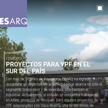
12/04/2019
PROYECTOS PARA YPF EN EL
SUR DEL PAÍS
Con más de 30 años de trayectoria, ESARQ ha logrado
desarrollar un expertise en arquitectura que abarca no sólo el
segmento corporativo y de viviendas, sino también el
industrial. Actualmente, el estudio se encuentra trabajando
en Añelo, provincia de Neuquén, para algunos proyectos de
YPF relacionados con Vaca Muerta, una de las zonas de