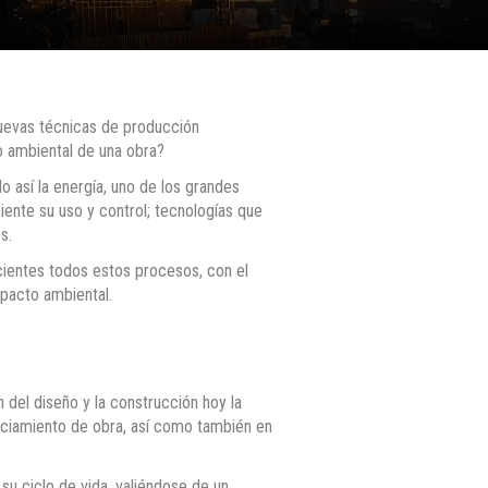
nuevas técnicas de producción
o ambiental de una obra?
o así la energía, uno de los grandes
ciente su uso y control; tecnologías que
s.
icientes todos estos procesos, con el
impacto ambiental.
n del diseño y la construcción hoy la
nciamiento de obra, así como también en
su ciclo de vida, valiéndose de un