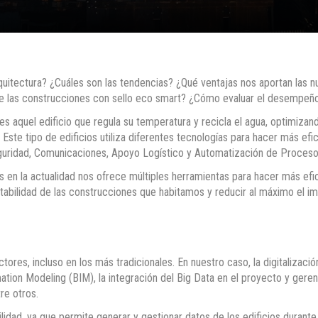
quitectura? ¿Cuáles son las tendencias? ¿Qué ventajas nos aportan las 
de las construcciones con sello eco smart? ¿Cómo evaluar el desempeñ
es aquel edificio que regula su temperatura y recicla el agua, optimizand
. Este tipo de edificios utiliza diferentes tecnologías para hacer más efi
guridad, Comunicaciones, Apoyo Logístico y Automatización de Proceso
mos en la actualidad nos ofrece múltiples herramientas para hacer más ef
entabilidad de las construcciones que habitamos y reducir al máximo el 
ores, incluso en los más tradicionales. En nuestro caso, la digitalizació
tion Modeling (BIM), la integración del Big Data en el proyecto y gere
tre otros.
idad, ya que permite generar y gestionar datos de los edificios durante 