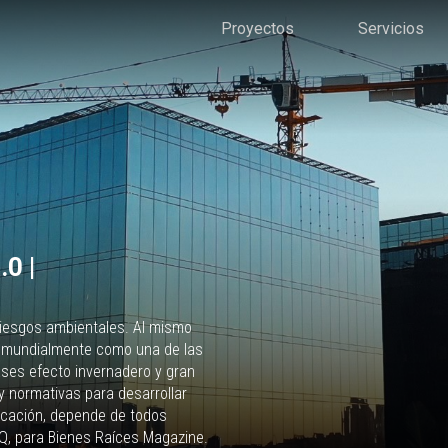
Proyectos
Servicios
0 |
riesgos ambientales. Al mismo
o mundialmente como una de las
ases efecto invernadero y gran
y normativas para desarrollar
licación, depende de todos
RQ, para Bienes Raíces Magazine.