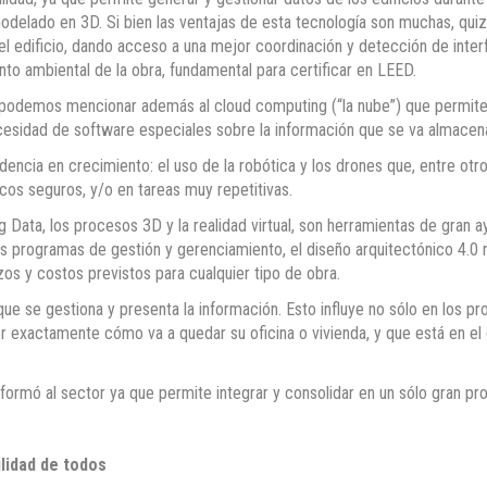
odelado en 3D. Si bien las ventajas de esta tecnología son muchas, qui
 del edificio, dando acceso a una mejor coordinación y detección de inte
ento ambiental de la obra, fundamental para certificar en LEED.
l, podemos mencionar además al cloud computing (“la nube”) que permit
ecesidad de software especiales sobre la información que se va almacen
ncia en crecimiento: el uso de la robótica y los drones que, entre otr
ocos seguros, y/o en tareas muy repetitivas.
Big Data, los procesos 3D y la realidad virtual, son herramientas de gran
s programas de gestión y gerenciamiento, el diseño arquitectónico 4.0 
zos y costos previstos para cualquier tipo de obra.
ue se gestiona y presenta la información. Esto influye no sólo en los pro
r exactamente cómo va a quedar su oficina o vivienda, y que está en el 
formó al sector ya que permite integrar y consolidar en un sólo gran pr
lidad de todos