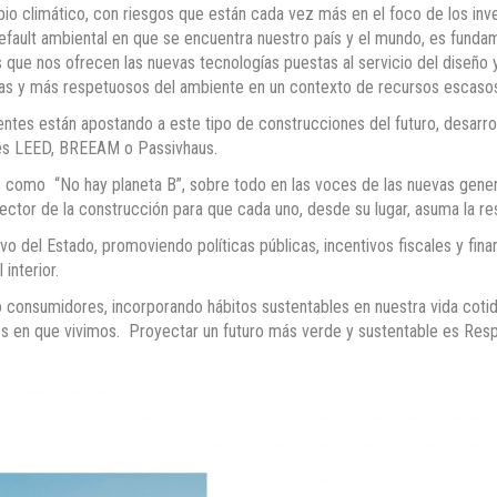
bio climático, con riesgos que están cada vez más en el foco de los inv
 default ambiental en que se encuentra nuestro país y el mundo, es fun
s que nos ofrecen las nuevas tecnologías puestas al servicio del diseño y
nas y más respetuosos del ambiente en un contexto de recursos escaso
entes están apostando a este tipo de construcciones del futuro, desarr
ones LEED, BREEAM o Passivhaus.
omo “No hay planeta B”, sobre todo en las voces de las nuevas genera
sector de la construcción para que cada uno, desde su lugar, asuma la r
ivo del Estado, promoviendo políticas públicas, incentivos fiscales y fi
interior.
 consumidores, incorporando hábitos sustentables en nuestra vida cotid
os en que vivimos. Proyectar un futuro más verde y sustentable es Resp