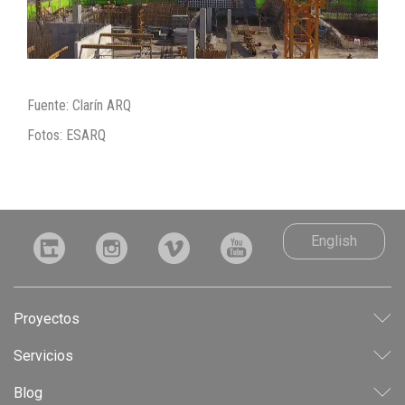
Fuente: Clarín ARQ
Fotos: ESARQ
English
Proyectos
LEED
Servicios
INDUSTRIAL
CONSULTORÍA
Blog
CORPORATIVO