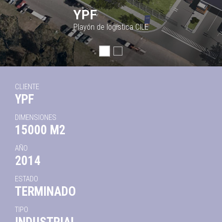
YPF
Playón de logística CILE
CLIENTE
YPF
DIMENSIONES
15000 M2
AÑO
2014
ESTADO
TERMINADO
TIPO