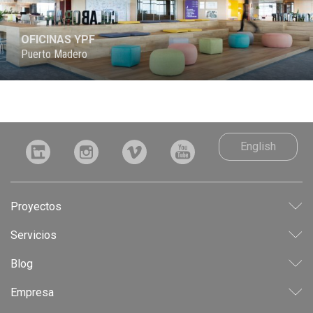
OFICINAS YPF
Puerto Madero
English
Proyectos
LEED
Servicios
INDUSTRIAL
CONSULTORÍA
Blog
CORPORATIVO
ANTEPROYECTO
RESIDENCIAL
Empresa
PROYECTO
USO MIXTO