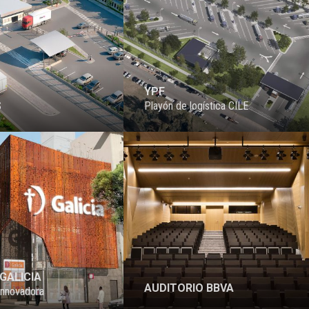
YPF
S
Playón de logística CILE
PROYECTO
GALICIA
AUDITORIO BBVA
innovadora