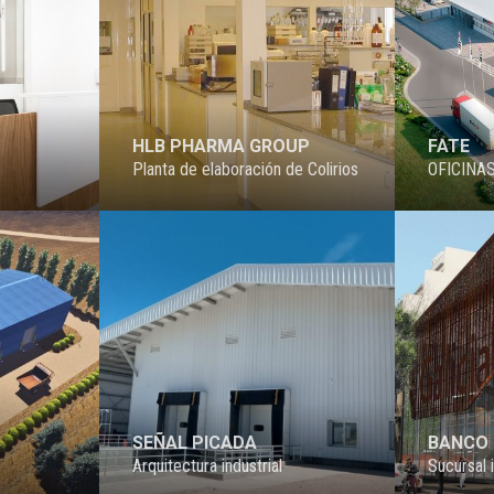
HLB PHARMA GROUP
FATE
Planta de elaboración de Colirios
OFICINA
PROYECTO
PROYECTO
SEÑAL PICADA
BANCO 
r
Arquitectura industrial
Sucursal 