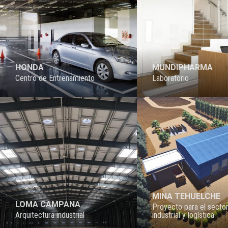
HONDA
MUNDIPHARMA
Centro de Entrenamiento
Laboratorio
PROYECTO
PROYECTO
MINA TEHUELCHE
LOMA CAMPANA
Proyecto para el secto
Arquitectura industrial
industrial y logística