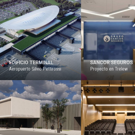
EDIFICIO TERMINAL
SANCOR SEGUROS
Aeropuerto Silvio Pettirossi
Proyecto en Trelew
PROYECTO
PROYECTO