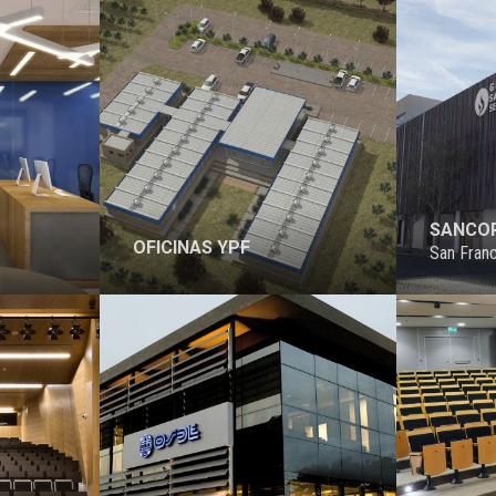
SANCO
OFICINAS YPF
San Fran
PROYECTO
PROYECTO