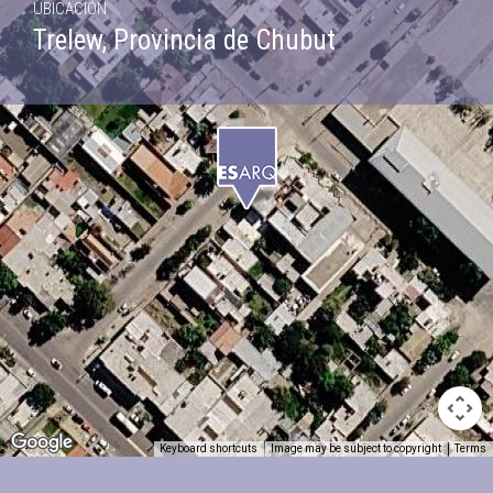
UBICACIÓN
Trelew, Provincia de Chubut
Keyboard shortcuts
Image may be subject to copyright
Terms