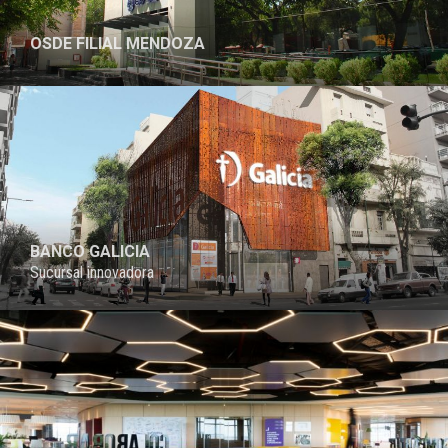
OSDE FILIAL MENDOZA
PROYECTO
BANCO GALICIA
Sucursal innovadora
PROYECTO